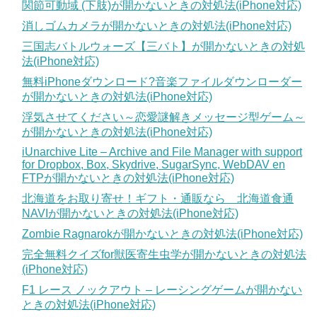
関節可動域 (下肢)が開かないときの対処法(iPhone対応)
消しゴムカメラが開かないときの対処法(iPhone対応)
三国志バトルウォーズ【三バト】が開かないときの対処
法(iPhone対応)
無料iPhoneダウンロード?音楽ファイルダウンローダー
が開かないときの対処法(iPhone対応)
浮気させてください～恋愛謎解きメッセージ型ゲーム～
が開かないときの対処法(iPhone対応)
iUnarchive Lite – Archive and File Manager with support
for Dropbox, Box, Skydrive, SugarSync, WebDAV en
FTPが開かないときの対処法(iPhone対応)
北海道をお取り寄せ！ギフト・通販なら 北海道食通
NAVIが開かないときの対処法(iPhone対応)
Zombie Ragnarokが開かないときの対処法(iPhone対応)
完全無料クイズfor獣医寄生虫学が開かないときの対処法
(iPhone対応)
F1 レース ノックアウト – レーシングゲームが開かない
ときの対処法(iPhone対応)