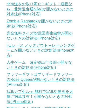
北海道をお取り寄せ！ギフト・通販な
ら 北海道食通NAVIが開かないときの
対処法(iPhone対応)
Zombie Ragnarokが開かないときの対
処法(iPhone対応)
完全無料クイズfor獣医寄生虫学が開か
ないときの対処法(iPhone対応)
F1 レース ノックアウト – レーシングゲ
ームが開かないときの対処法(iPhone対
応)
人生ゲーム 確定拠出年金編が開かな
いときの対処法(iPhone対応)
フラワーギフトはプリザードフラワー
のRose Queenが開かないときの対処法
(iPhone対応)
写真カプセル＋ 無料で写真や動画を大
量に簡単共有！が開かないときの対処
法(iPhone対応)