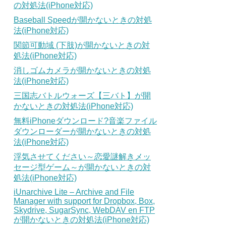
の対処法(iPhone対応)
Baseball Speedが開かないときの対処
法(iPhone対応)
関節可動域 (下肢)が開かないときの対
処法(iPhone対応)
消しゴムカメラが開かないときの対処
法(iPhone対応)
三国志バトルウォーズ【三バト】が開
かないときの対処法(iPhone対応)
無料iPhoneダウンロード?音楽ファイル
ダウンローダーが開かないときの対処
法(iPhone対応)
浮気させてください～恋愛謎解きメッ
セージ型ゲーム～が開かないときの対
処法(iPhone対応)
iUnarchive Lite – Archive and File
Manager with support for Dropbox, Box,
Skydrive, SugarSync, WebDAV en FTP
が開かないときの対処法(iPhone対応)