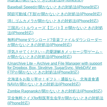
問題集が開かないときの対処法(iPhone対応)
Baseball Speedが開かないときの対処法(iPhone対応)
関節可動域 (下肢)が開かないときの対処法(iPhone対応)
消しゴムカメラが開かないときの対処法(iPhone対応)
三国志バトルウォーズ【三バト】が開かないときの対処
法(iPhone対応)
無料iPhoneダウンロード?音楽ファイルダウンローダー
が開かないときの対処法(iPhone対応)
浮気させてください～恋愛謎解きメッセージ型ゲーム～
が開かないときの対処法(iPhone対応)
iUnarchive Lite – Archive and File Manager with support
for Dropbox, Box, Skydrive, SugarSync, WebDAV en
FTPが開かないときの対処法(iPhone対応)
北海道をお取り寄せ！ギフト・通販なら 北海道食通
NAVIが開かないときの対処法(iPhone対応)
Zombie Ragnarokが開かないときの対処法(iPhone対応)
完全無料クイズfor獣医寄生虫学が開かないときの対処法
(iPhone対応)