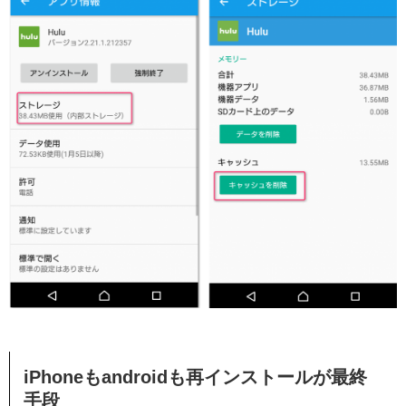
iPhoneもandroidも再インストールが最終
手段