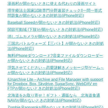
漫画村が開かないときに使える代わりの漫画サイト
理学療法士国家試験専門分野速習チェック!!一問一答式
問題集が開かないときの対処法(iPhone対応)
Baseball Speedが開かないときの対処法(iPhone対応)
関節可動域 (下肢)が開かないときの対処法(iPhone対応)
消しゴムカメラが開かないときの対処法(iPhone対応)
三国志バトルウォーズ【三バト】が開かないときの対処
法(iPhone対応)
無料iPhoneダウンロード?音楽ファイルダウンローダー
が開かないときの対処法(iPhone対応)
浮気させてください～恋愛謎解きメッセージ型ゲーム～
が開かないときの対処法(iPhone対応)
iUnarchive Lite – Archive and File Manager with support
for Dropbox, Box, Skydrive, SugarSync, WebDAV en
FTPが開かないときの対処法(iPhone対応)
北海道をお取り寄せ！ギフト・通販なら 北海道食通
NAVIが開かないときの対処法(iPhone対応)
Zombie Ragnarokが開かないときの対処法(iPhone対応)