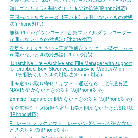
消しゴムカメラが開かないときの対処法(iPhone対応)
三国志バトルウォーズ【三バト】が開かないときの対処
法(iPhone対応)
無料iPhoneダウンロード?音楽ファイルダウンローダー
が開かないときの対処法(iPhone対応)
浮気させてください～恋愛謎解きメッセージ型ゲーム～
が開かないときの対処法(iPhone対応)
iUnarchive Lite – Archive and File Manager with support
for Dropbox, Box, Skydrive, SugarSync, WebDAV en
FTPが開かないときの対処法(iPhone対応)
北海道をお取り寄せ！ギフト・通販なら 北海道食通
NAVIが開かないときの対処法(iPhone対応)
Zombie Ragnarokが開かないときの対処法(iPhone対応)
完全無料クイズfor獣医寄生虫学が開かないときの対処法
(iPhone対応)
F1 レース ノックアウト – レーシングゲームが開かない
ときの対処法(iPhone対応)