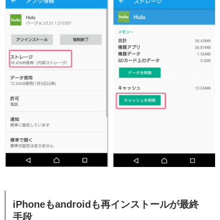
iPhoneもandroidも再インストールが最終
手段