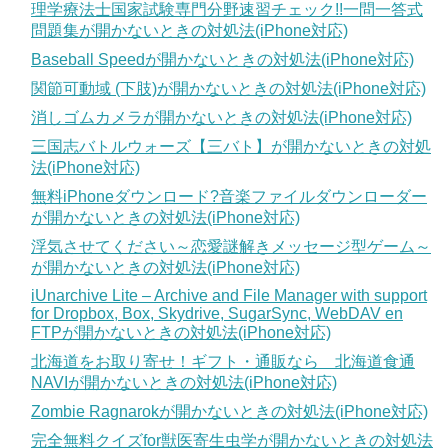
理学療法士国家試験専門分野速習チェック!!一問一答式
問題集が開かないときの対処法(iPhone対応)
Baseball Speedが開かないときの対処法(iPhone対応)
関節可動域 (下肢)が開かないときの対処法(iPhone対応)
消しゴムカメラが開かないときの対処法(iPhone対応)
三国志バトルウォーズ【三バト】が開かないときの対処
法(iPhone対応)
無料iPhoneダウンロード?音楽ファイルダウンローダー
が開かないときの対処法(iPhone対応)
浮気させてください～恋愛謎解きメッセージ型ゲーム～
が開かないときの対処法(iPhone対応)
iUnarchive Lite – Archive and File Manager with support
for Dropbox, Box, Skydrive, SugarSync, WebDAV en
FTPが開かないときの対処法(iPhone対応)
北海道をお取り寄せ！ギフト・通販なら 北海道食通
NAVIが開かないときの対処法(iPhone対応)
Zombie Ragnarokが開かないときの対処法(iPhone対応)
完全無料クイズfor獣医寄生虫学が開かないときの対処法