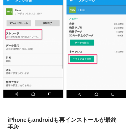
iPhoneもandroidも再インストールが最終
手段