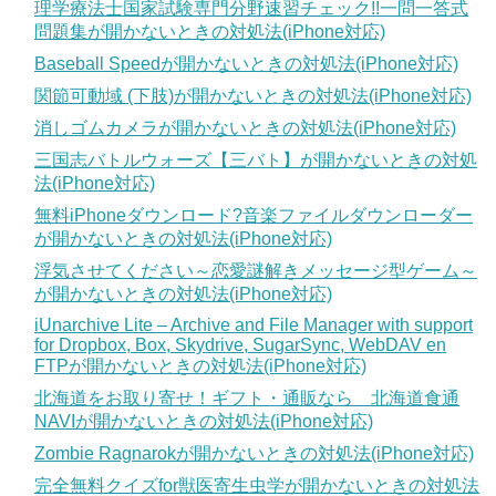
理学療法士国家試験専門分野速習チェック!!一問一答式
問題集が開かないときの対処法(iPhone対応)
Baseball Speedが開かないときの対処法(iPhone対応)
関節可動域 (下肢)が開かないときの対処法(iPhone対応)
消しゴムカメラが開かないときの対処法(iPhone対応)
三国志バトルウォーズ【三バト】が開かないときの対処
法(iPhone対応)
無料iPhoneダウンロード?音楽ファイルダウンローダー
が開かないときの対処法(iPhone対応)
浮気させてください～恋愛謎解きメッセージ型ゲーム～
が開かないときの対処法(iPhone対応)
iUnarchive Lite – Archive and File Manager with support
for Dropbox, Box, Skydrive, SugarSync, WebDAV en
FTPが開かないときの対処法(iPhone対応)
北海道をお取り寄せ！ギフト・通販なら 北海道食通
NAVIが開かないときの対処法(iPhone対応)
Zombie Ragnarokが開かないときの対処法(iPhone対応)
完全無料クイズfor獣医寄生虫学が開かないときの対処法