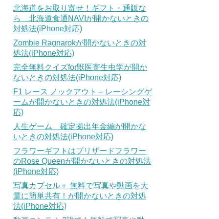
北海道をお取り寄せ！ギフト・通販な
ら 北海道食通NAVIが開かないときの
対処法(iPhone対応)
Zombie Ragnarokが開かないときの対
処法(iPhone対応)
完全無料クイズfor獣医寄生虫学が開か
ないときの対処法(iPhone対応)
F1 レース ノックアウト – レーシングゲ
ームが開かないときの対処法(iPhone対
応)
人生ゲーム 確定拠出年金編が開かな
いときの対処法(iPhone対応)
フラワーギフトはプリザードフラワー
のRose Queenが開かないときの対処法
(iPhone対応)
写真カプセル＋ 無料で写真や動画を大
量に簡単共有！が開かないときの対処
法(iPhone対応)