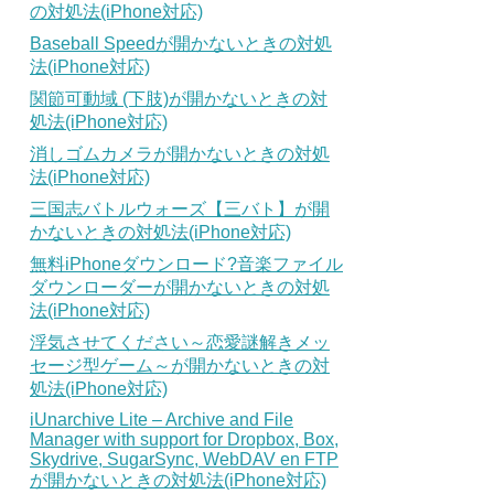
の対処法(iPhone対応)
Baseball Speedが開かないときの対処
法(iPhone対応)
関節可動域 (下肢)が開かないときの対
処法(iPhone対応)
消しゴムカメラが開かないときの対処
法(iPhone対応)
三国志バトルウォーズ【三バト】が開
かないときの対処法(iPhone対応)
無料iPhoneダウンロード?音楽ファイル
ダウンローダーが開かないときの対処
法(iPhone対応)
浮気させてください～恋愛謎解きメッ
セージ型ゲーム～が開かないときの対
処法(iPhone対応)
iUnarchive Lite – Archive and File
Manager with support for Dropbox, Box,
Skydrive, SugarSync, WebDAV en FTP
が開かないときの対処法(iPhone対応)