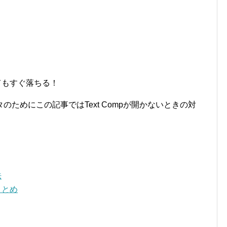
いてもすぐ落ちる！
ためにこの記事ではText Compが開かないときの対
法
まとめ