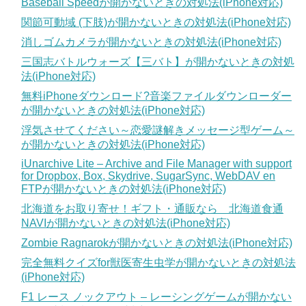
Baseball Speedが開かないときの対処法(iPhone対応)
関節可動域 (下肢)が開かないときの対処法(iPhone対応)
消しゴムカメラが開かないときの対処法(iPhone対応)
三国志バトルウォーズ【三バト】が開かないときの対処
法(iPhone対応)
無料iPhoneダウンロード?音楽ファイルダウンローダー
が開かないときの対処法(iPhone対応)
浮気させてください～恋愛謎解きメッセージ型ゲーム～
が開かないときの対処法(iPhone対応)
iUnarchive Lite – Archive and File Manager with support
for Dropbox, Box, Skydrive, SugarSync, WebDAV en
FTPが開かないときの対処法(iPhone対応)
北海道をお取り寄せ！ギフト・通販なら 北海道食通
NAVIが開かないときの対処法(iPhone対応)
Zombie Ragnarokが開かないときの対処法(iPhone対応)
完全無料クイズfor獣医寄生虫学が開かないときの対処法
(iPhone対応)
F1 レース ノックアウト – レーシングゲームが開かない