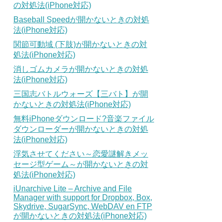
の対処法(iPhone対応)
Baseball Speedが開かないときの対処
法(iPhone対応)
関節可動域 (下肢)が開かないときの対
処法(iPhone対応)
消しゴムカメラが開かないときの対処
法(iPhone対応)
三国志バトルウォーズ【三バト】が開
かないときの対処法(iPhone対応)
無料iPhoneダウンロード?音楽ファイル
ダウンローダーが開かないときの対処
法(iPhone対応)
浮気させてください～恋愛謎解きメッ
セージ型ゲーム～が開かないときの対
処法(iPhone対応)
iUnarchive Lite – Archive and File
Manager with support for Dropbox, Box,
Skydrive, SugarSync, WebDAV en FTP
が開かないときの対処法(iPhone対応)