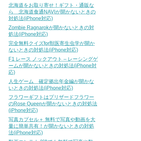
北海道をお取り寄せ！ギフト・通販な
ら 北海道食通NAVIが開かないときの
対処法(iPhone対応)
Zombie Ragnarokが開かないときの対
処法(iPhone対応)
完全無料クイズfor獣医寄生虫学が開か
ないときの対処法(iPhone対応)
F1 レース ノックアウト – レーシングゲ
ームが開かないときの対処法(iPhone対
応)
人生ゲーム 確定拠出年金編が開かな
いときの対処法(iPhone対応)
フラワーギフトはプリザードフラワー
のRose Queenが開かないときの対処法
(iPhone対応)
写真カプセル＋ 無料で写真や動画を大
量に簡単共有！が開かないときの対処
法(iPhone対応)