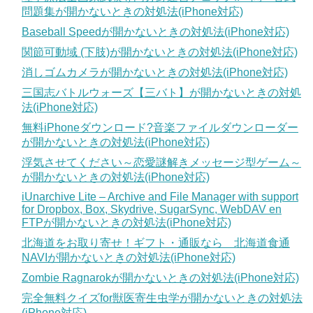
問題集が開かないときの対処法(iPhone対応)
Baseball Speedが開かないときの対処法(iPhone対応)
関節可動域 (下肢)が開かないときの対処法(iPhone対応)
消しゴムカメラが開かないときの対処法(iPhone対応)
三国志バトルウォーズ【三バト】が開かないときの対処
法(iPhone対応)
無料iPhoneダウンロード?音楽ファイルダウンローダー
が開かないときの対処法(iPhone対応)
浮気させてください～恋愛謎解きメッセージ型ゲーム～
が開かないときの対処法(iPhone対応)
iUnarchive Lite – Archive and File Manager with support
for Dropbox, Box, Skydrive, SugarSync, WebDAV en
FTPが開かないときの対処法(iPhone対応)
北海道をお取り寄せ！ギフト・通販なら 北海道食通
NAVIが開かないときの対処法(iPhone対応)
Zombie Ragnarokが開かないときの対処法(iPhone対応)
完全無料クイズfor獣医寄生虫学が開かないときの対処法
(iPhone対応)