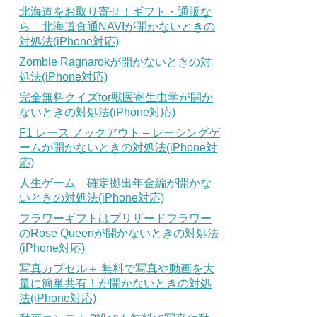
北海道をお取り寄せ！ギフト・通販な
ら 北海道食通NAVIが開かないときの
対処法(iPhone対応)
Zombie Ragnarokが開かないときの対
処法(iPhone対応)
完全無料クイズfor獣医寄生虫学が開か
ないときの対処法(iPhone対応)
F1 レース ノックアウト – レーシングゲ
ームが開かないときの対処法(iPhone対
応)
人生ゲーム 確定拠出年金編が開かな
いときの対処法(iPhone対応)
フラワーギフトはプリザードフラワー
のRose Queenが開かないときの対処法
(iPhone対応)
写真カプセル＋ 無料で写真や動画を大
量に簡単共有！が開かないときの対処
法(iPhone対応)