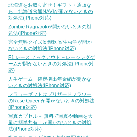
北海道をお取り寄せ！ギフト・通販な
ら 北海道食通NAVIが開かないときの
対処法(iPhone対応)
Zombie Ragnarokが開かないときの対
処法(iPhone対応)
完全無料クイズfor獣医寄生虫学が開か
ないときの対処法(iPhone対応)
F1 レース ノックアウト – レーシングゲ
ームが開かないときの対処法(iPhone対
応)
人生ゲーム 確定拠出年金編が開かな
いときの対処法(iPhone対応)
フラワーギフトはプリザードフラワー
のRose Queenが開かないときの対処法
(iPhone対応)
写真カプセル＋ 無料で写真や動画を大
量に簡単共有！が開かないときの対処
法(iPhone対応)