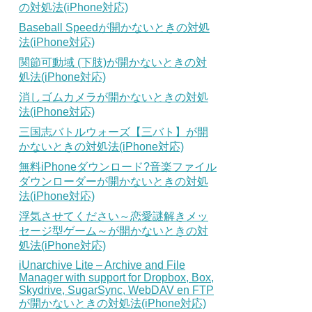
の対処法(iPhone対応)
Baseball Speedが開かないときの対処
法(iPhone対応)
関節可動域 (下肢)が開かないときの対
処法(iPhone対応)
消しゴムカメラが開かないときの対処
法(iPhone対応)
三国志バトルウォーズ【三バト】が開
かないときの対処法(iPhone対応)
無料iPhoneダウンロード?音楽ファイル
ダウンローダーが開かないときの対処
法(iPhone対応)
浮気させてください～恋愛謎解きメッ
セージ型ゲーム～が開かないときの対
処法(iPhone対応)
iUnarchive Lite – Archive and File
Manager with support for Dropbox, Box,
Skydrive, SugarSync, WebDAV en FTP
が開かないときの対処法(iPhone対応)