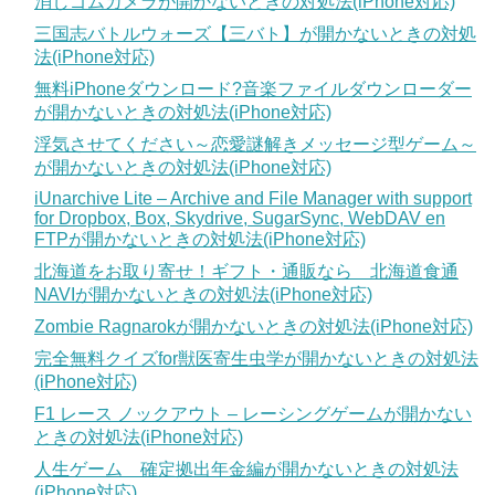
消しゴムカメラが開かないときの対処法(iPhone対応)
三国志バトルウォーズ【三バト】が開かないときの対処
法(iPhone対応)
無料iPhoneダウンロード?音楽ファイルダウンローダー
が開かないときの対処法(iPhone対応)
浮気させてください～恋愛謎解きメッセージ型ゲーム～
が開かないときの対処法(iPhone対応)
iUnarchive Lite – Archive and File Manager with support
for Dropbox, Box, Skydrive, SugarSync, WebDAV en
FTPが開かないときの対処法(iPhone対応)
北海道をお取り寄せ！ギフト・通販なら 北海道食通
NAVIが開かないときの対処法(iPhone対応)
Zombie Ragnarokが開かないときの対処法(iPhone対応)
完全無料クイズfor獣医寄生虫学が開かないときの対処法
(iPhone対応)
F1 レース ノックアウト – レーシングゲームが開かない
ときの対処法(iPhone対応)
人生ゲーム 確定拠出年金編が開かないときの対処法
(iPhone対応)