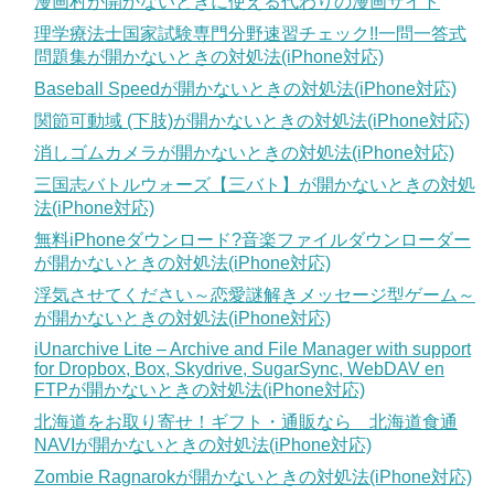
漫画村が開かないときに使える代わりの漫画サイト
理学療法士国家試験専門分野速習チェック!!一問一答式
問題集が開かないときの対処法(iPhone対応)
Baseball Speedが開かないときの対処法(iPhone対応)
関節可動域 (下肢)が開かないときの対処法(iPhone対応)
消しゴムカメラが開かないときの対処法(iPhone対応)
三国志バトルウォーズ【三バト】が開かないときの対処
法(iPhone対応)
無料iPhoneダウンロード?音楽ファイルダウンローダー
が開かないときの対処法(iPhone対応)
浮気させてください～恋愛謎解きメッセージ型ゲーム～
が開かないときの対処法(iPhone対応)
iUnarchive Lite – Archive and File Manager with support
for Dropbox, Box, Skydrive, SugarSync, WebDAV en
FTPが開かないときの対処法(iPhone対応)
北海道をお取り寄せ！ギフト・通販なら 北海道食通
NAVIが開かないときの対処法(iPhone対応)
Zombie Ragnarokが開かないときの対処法(iPhone対応)