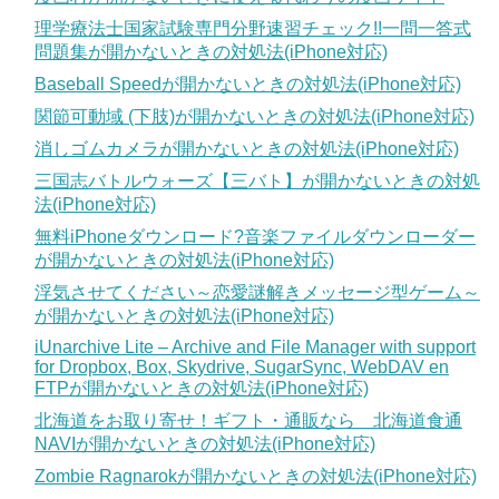
理学療法士国家試験専門分野速習チェック!!一問一答式
問題集が開かないときの対処法(iPhone対応)
Baseball Speedが開かないときの対処法(iPhone対応)
関節可動域 (下肢)が開かないときの対処法(iPhone対応)
消しゴムカメラが開かないときの対処法(iPhone対応)
三国志バトルウォーズ【三バト】が開かないときの対処
法(iPhone対応)
無料iPhoneダウンロード?音楽ファイルダウンローダー
が開かないときの対処法(iPhone対応)
浮気させてください～恋愛謎解きメッセージ型ゲーム～
が開かないときの対処法(iPhone対応)
iUnarchive Lite – Archive and File Manager with support
for Dropbox, Box, Skydrive, SugarSync, WebDAV en
FTPが開かないときの対処法(iPhone対応)
北海道をお取り寄せ！ギフト・通販なら 北海道食通
NAVIが開かないときの対処法(iPhone対応)
Zombie Ragnarokが開かないときの対処法(iPhone対応)