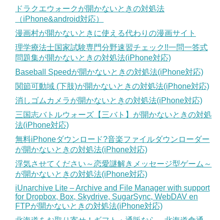
ドラクエウォークが開かないときの対処法
（iPhone&android対応）
漫画村が開かないときに使える代わりの漫画サイト
理学療法士国家試験専門分野速習チェック!!一問一答式
問題集が開かないときの対処法(iPhone対応)
Baseball Speedが開かないときの対処法(iPhone対応)
関節可動域 (下肢)が開かないときの対処法(iPhone対応)
消しゴムカメラが開かないときの対処法(iPhone対応)
三国志バトルウォーズ【三バト】が開かないときの対処
法(iPhone対応)
無料iPhoneダウンロード?音楽ファイルダウンローダー
が開かないときの対処法(iPhone対応)
浮気させてください～恋愛謎解きメッセージ型ゲーム～
が開かないときの対処法(iPhone対応)
iUnarchive Lite – Archive and File Manager with support
for Dropbox, Box, Skydrive, SugarSync, WebDAV en
FTPが開かないときの対処法(iPhone対応)