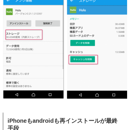
iPhoneもandroidも再インストールが最終
手段