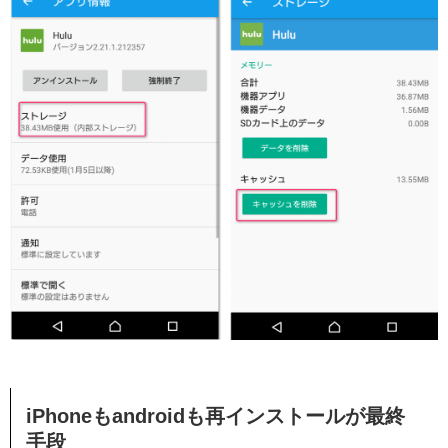
iPhoneもandroidも再インストールが最終
手段