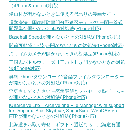
（iPhone&android対応）
漫画村が開かないときに使える代わりの漫画サイト
理学療法士国家試験専門分野速習チェック!!一問一答式
問題集が開かないときの対処法(iPhone対応)
Baseball Speedが開かないときの対処法(iPhone対応)
関節可動域 (下肢)が開かないときの対処法(iPhone対応)
消しゴムカメラが開かないときの対処法(iPhone対応)
三国志バトルウォーズ【三バト】が開かないときの対処
法(iPhone対応)
無料iPhoneダウンロード?音楽ファイルダウンローダー
が開かないときの対処法(iPhone対応)
浮気させてください～恋愛謎解きメッセージ型ゲーム～
が開かないときの対処法(iPhone対応)
iUnarchive Lite – Archive and File Manager with support
for Dropbox, Box, Skydrive, SugarSync, WebDAV en
FTPが開かないときの対処法(iPhone対応)
北海道をお取り寄せ！ギフト・通販なら 北海道食通