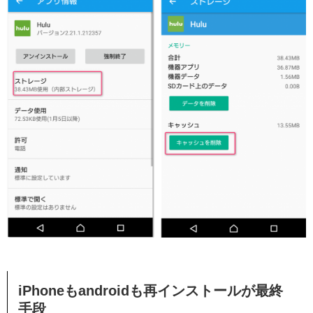
iPhoneもandroidも再インストールが最終
手段