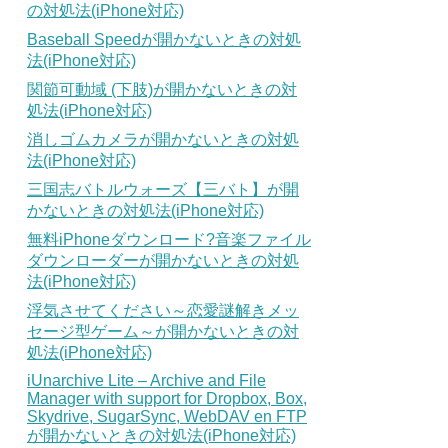
の対処法(iPhone対応)
Baseball Speedが開かないときの対処
法(iPhone対応)
関節可動域 (下肢)が開かないときの対
処法(iPhone対応)
消しゴムカメラが開かないときの対処
法(iPhone対応)
三国志バトルウォーズ【三バト】が開
かないときの対処法(iPhone対応)
無料iPhoneダウンロード?音楽ファイル
ダウンローダーが開かないときの対処
法(iPhone対応)
浮気させてください～恋愛謎解きメッ
セージ型ゲーム～が開かないときの対
処法(iPhone対応)
iUnarchive Lite – Archive and File
Manager with support for Dropbox, Box,
Skydrive, SugarSync, WebDAV en FTP
が開かないときの対処法(iPhone対応)