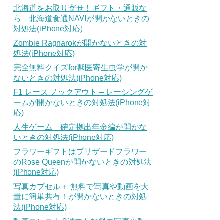
北海道をお取り寄せ！ギフト・通販な
ら 北海道食通NAVIが開かないときの
対処法(iPhone対応)
Zombie Ragnarokが開かないときの対
処法(iPhone対応)
完全無料クイズfor獣医寄生虫学が開か
ないときの対処法(iPhone対応)
F1 レース ノックアウト – レーシングゲ
ームが開かないときの対処法(iPhone対
応)
人生ゲーム 確定拠出年金編が開かな
いときの対処法(iPhone対応)
フラワーギフトはプリザードフラワー
のRose Queenが開かないときの対処法
(iPhone対応)
写真カプセル＋ 無料で写真や動画を大
量に簡単共有！が開かないときの対処
法(iPhone対応)