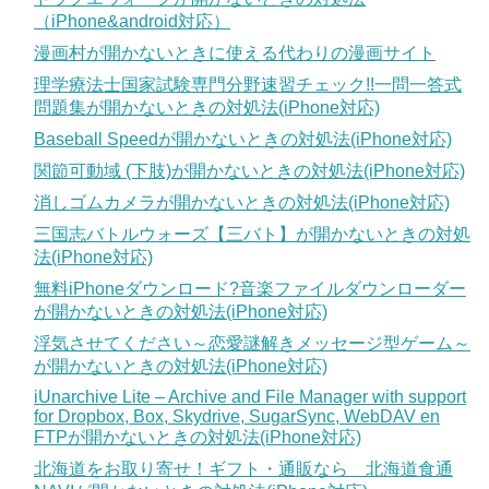
（iPhone&android対応）
漫画村が開かないときに使える代わりの漫画サイト
理学療法士国家試験専門分野速習チェック!!一問一答式
問題集が開かないときの対処法(iPhone対応)
Baseball Speedが開かないときの対処法(iPhone対応)
関節可動域 (下肢)が開かないときの対処法(iPhone対応)
消しゴムカメラが開かないときの対処法(iPhone対応)
三国志バトルウォーズ【三バト】が開かないときの対処
法(iPhone対応)
無料iPhoneダウンロード?音楽ファイルダウンローダー
が開かないときの対処法(iPhone対応)
浮気させてください～恋愛謎解きメッセージ型ゲーム～
が開かないときの対処法(iPhone対応)
iUnarchive Lite – Archive and File Manager with support
for Dropbox, Box, Skydrive, SugarSync, WebDAV en
FTPが開かないときの対処法(iPhone対応)
北海道をお取り寄せ！ギフト・通販なら 北海道食通