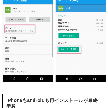
iPhoneもandroidも再インストールが最終
手段