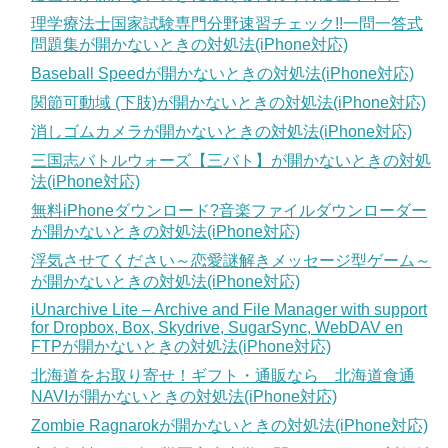
理学療法士国家試験専門分野速習チェック!!一問一答式
問題集が開かないときの対処法(iPhone対応)
Baseball Speedが開かないときの対処法(iPhone対応)
関節可動域 (下肢)が開かないときの対処法(iPhone対応)
消しゴムカメラが開かないときの対処法(iPhone対応)
三国志バトルウォーズ【三バト】が開かないときの対処
法(iPhone対応)
無料iPhoneダウンロード?音楽ファイルダウンローダー
が開かないときの対処法(iPhone対応)
浮気させてください～恋愛謎解きメッセージ型ゲーム～
が開かないときの対処法(iPhone対応)
iUnarchive Lite – Archive and File Manager with support
for Dropbox, Box, Skydrive, SugarSync, WebDAV en
FTPが開かないときの対処法(iPhone対応)
北海道をお取り寄せ！ギフト・通販なら 北海道食通
NAVIが開かないときの対処法(iPhone対応)
Zombie Ragnarokが開かないときの対処法(iPhone対応)