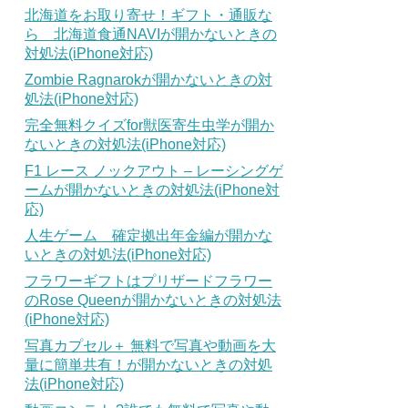
北海道をお取り寄せ！ギフト・通販な
ら 北海道食通NAVIが開かないときの
対処法(iPhone対応)
Zombie Ragnarokが開かないときの対
処法(iPhone対応)
完全無料クイズfor獣医寄生虫学が開か
ないときの対処法(iPhone対応)
F1 レース ノックアウト – レーシングゲ
ームが開かないときの対処法(iPhone対
応)
人生ゲーム 確定拠出年金編が開かな
いときの対処法(iPhone対応)
フラワーギフトはプリザードフラワー
のRose Queenが開かないときの対処法
(iPhone対応)
写真カプセル＋ 無料で写真や動画を大
量に簡単共有！が開かないときの対処
法(iPhone対応)