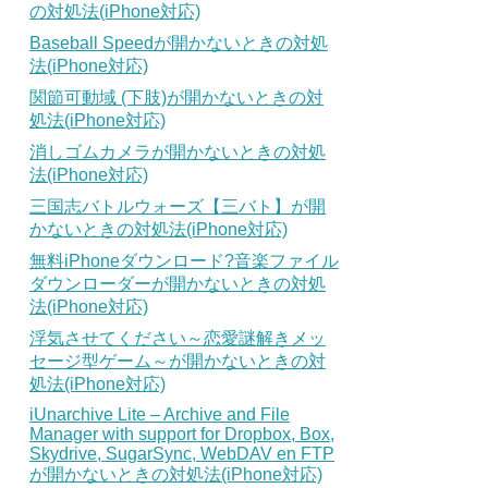
の対処法(iPhone対応)
Baseball Speedが開かないときの対処
法(iPhone対応)
関節可動域 (下肢)が開かないときの対
処法(iPhone対応)
消しゴムカメラが開かないときの対処
法(iPhone対応)
三国志バトルウォーズ【三バト】が開
かないときの対処法(iPhone対応)
無料iPhoneダウンロード?音楽ファイル
ダウンローダーが開かないときの対処
法(iPhone対応)
浮気させてください～恋愛謎解きメッ
セージ型ゲーム～が開かないときの対
処法(iPhone対応)
iUnarchive Lite – Archive and File
Manager with support for Dropbox, Box,
Skydrive, SugarSync, WebDAV en FTP
が開かないときの対処法(iPhone対応)