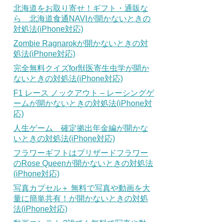
北海道をお取り寄せ！ギフト・通販な
ら 北海道食通NAVIが開かないときの
対処法(iPhone対応)
Zombie Ragnarokが開かないときの対
処法(iPhone対応)
完全無料クイズfor獣医寄生虫学が開か
ないときの対処法(iPhone対応)
F1 レース ノックアウト – レーシングゲ
ームが開かないときの対処法(iPhone対
応)
人生ゲーム 確定拠出年金編が開かな
いときの対処法(iPhone対応)
フラワーギフトはプリザードフラワー
のRose Queenが開かないときの対処法
(iPhone対応)
写真カプセル＋ 無料で写真や動画を大
量に簡単共有！が開かないときの対処
法(iPhone対応)