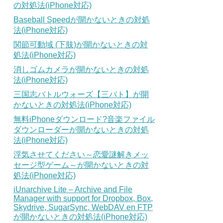
の対処法(iPhone対応)
Baseball Speedが開かないときの対処
法(iPhone対応)
関節可動域 (下肢)が開かないときの対
処法(iPhone対応)
消しゴムカメラが開かないときの対処
法(iPhone対応)
三国志バトルウォーズ【三バト】が開
かないときの対処法(iPhone対応)
無料iPhoneダウンロード?音楽ファイル
ダウンローダーが開かないときの対処
法(iPhone対応)
浮気させてください～恋愛謎解きメッ
セージ型ゲーム～が開かないときの対
処法(iPhone対応)
iUnarchive Lite – Archive and File
Manager with support for Dropbox, Box,
Skydrive, SugarSync, WebDAV en FTP
が開かないときの対処法(iPhone対応)