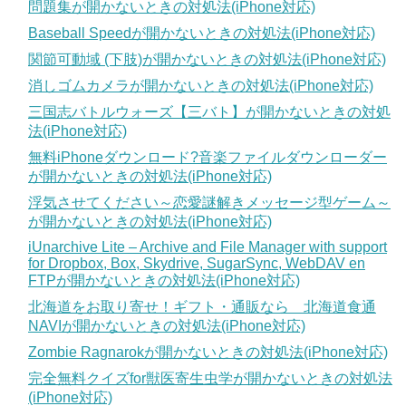
問題集が開かないときの対処法(iPhone対応)
Baseball Speedが開かないときの対処法(iPhone対応)
関節可動域 (下肢)が開かないときの対処法(iPhone対応)
消しゴムカメラが開かないときの対処法(iPhone対応)
三国志バトルウォーズ【三バト】が開かないときの対処
法(iPhone対応)
無料iPhoneダウンロード?音楽ファイルダウンローダー
が開かないときの対処法(iPhone対応)
浮気させてください～恋愛謎解きメッセージ型ゲーム～
が開かないときの対処法(iPhone対応)
iUnarchive Lite – Archive and File Manager with support
for Dropbox, Box, Skydrive, SugarSync, WebDAV en
FTPが開かないときの対処法(iPhone対応)
北海道をお取り寄せ！ギフト・通販なら 北海道食通
NAVIが開かないときの対処法(iPhone対応)
Zombie Ragnarokが開かないときの対処法(iPhone対応)
完全無料クイズfor獣医寄生虫学が開かないときの対処法
(iPhone対応)