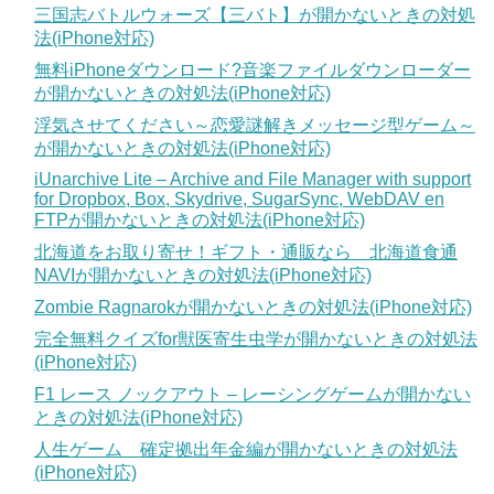
三国志バトルウォーズ【三バト】が開かないときの対処
法(iPhone対応)
無料iPhoneダウンロード?音楽ファイルダウンローダー
が開かないときの対処法(iPhone対応)
浮気させてください～恋愛謎解きメッセージ型ゲーム～
が開かないときの対処法(iPhone対応)
iUnarchive Lite – Archive and File Manager with support
for Dropbox, Box, Skydrive, SugarSync, WebDAV en
FTPが開かないときの対処法(iPhone対応)
北海道をお取り寄せ！ギフト・通販なら 北海道食通
NAVIが開かないときの対処法(iPhone対応)
Zombie Ragnarokが開かないときの対処法(iPhone対応)
完全無料クイズfor獣医寄生虫学が開かないときの対処法
(iPhone対応)
F1 レース ノックアウト – レーシングゲームが開かない
ときの対処法(iPhone対応)
人生ゲーム 確定拠出年金編が開かないときの対処法
(iPhone対応)