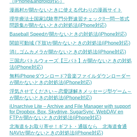
（iPhone&android対応）
漫画村が開かないときに使える代わりの漫画サイト
理学療法士国家試験専門分野速習チェック!!一問一答式
問題集が開かないときの対処法(iPhone対応)
Baseball Speedが開かないときの対処法(iPhone対応)
関節可動域 (下肢)が開かないときの対処法(iPhone対応)
消しゴムカメラが開かないときの対処法(iPhone対応)
三国志バトルウォーズ【三バト】が開かないときの対処
法(iPhone対応)
無料iPhoneダウンロード?音楽ファイルダウンローダー
が開かないときの対処法(iPhone対応)
浮気させてください～恋愛謎解きメッセージ型ゲーム～
が開かないときの対処法(iPhone対応)
iUnarchive Lite – Archive and File Manager with support
for Dropbox, Box, Skydrive, SugarSync, WebDAV en
FTPが開かないときの対処法(iPhone対応)
北海道をお取り寄せ！ギフト・通販なら 北海道食通
NAVIが開かないときの対処法(iPhone対応)