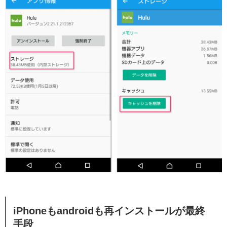
iPhoneもandroidも再インストールが最終
手段