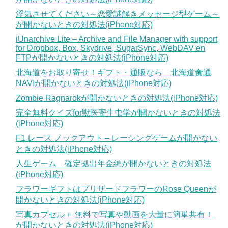
浮気させてください～恋愛謎解きメッセージ型ゲーム～
が開かないときの対処法(iPhone対応)
iUnarchive Lite – Archive and File Manager with support
for Dropbox, Box, Skydrive, SugarSync, WebDAV en
FTPが開かないときの対処法(iPhone対応)
北海道をお取り寄せ！ギフト・通販なら 北海道食通
NAVIが開かないときの対処法(iPhone対応)
Zombie Ragnarokが開かないときの対処法(iPhone対応)
完全無料クイズfor獣医寄生虫学が開かないときの対処法
(iPhone対応)
F1 レース ノックアウト – レーシングゲームが開かない
ときの対処法(iPhone対応)
人生ゲーム 確定拠出年金編が開かないときの対処法
(iPhone対応)
フラワーギフトはプリザードフラワーのRose Queenが
開かないときの対処法(iPhone対応)
写真カプセル＋ 無料で写真や動画を大量に簡単共有！
が開かないときの対処法(iPhone対応)