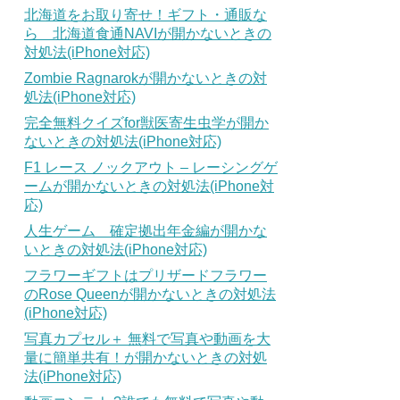
北海道をお取り寄せ！ギフト・通販な
ら 北海道食通NAVIが開かないときの
対処法(iPhone対応)
Zombie Ragnarokが開かないときの対
処法(iPhone対応)
完全無料クイズfor獣医寄生虫学が開か
ないときの対処法(iPhone対応)
F1 レース ノックアウト – レーシングゲ
ームが開かないときの対処法(iPhone対
応)
人生ゲーム 確定拠出年金編が開かな
いときの対処法(iPhone対応)
フラワーギフトはプリザードフラワー
のRose Queenが開かないときの対処法
(iPhone対応)
写真カプセル＋ 無料で写真や動画を大
量に簡単共有！が開かないときの対処
法(iPhone対応)