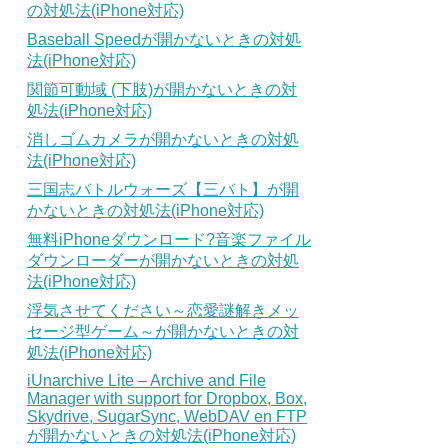
の対処法(iPhone対応)
Baseball Speedが開かないときの対処
法(iPhone対応)
関節可動域 (下肢)が開かないときの対
処法(iPhone対応)
消しゴムカメラが開かないときの対処
法(iPhone対応)
三国志バトルウォーズ【三バト】が開
かないときの対処法(iPhone対応)
無料iPhoneダウンロード?音楽ファイル
ダウンローダーが開かないときの対処
法(iPhone対応)
浮気させてください～恋愛謎解きメッ
セージ型ゲーム～が開かないときの対
処法(iPhone対応)
iUnarchive Lite – Archive and File
Manager with support for Dropbox, Box,
Skydrive, SugarSync, WebDAV en FTP
が開かないときの対処法(iPhone対応)