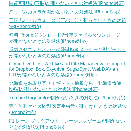
関節可動域 (下肢)が開かないときの対処法(iPhone対応)
消しゴムカメラが開かないときの対処法(iPhone対応)
三国志バトルウォーズ【三バト】が開かないときの対処
法(iPhone対応)
無料iPhoneダウンロード?音楽ファイルダウンローダー
が開かないときの対処法(iPhone対応)
浮気させてください～恋愛謎解きメッセージ型ゲーム～
が開かないときの対処法(iPhone対応)
iUnarchive Lite – Archive and File Manager with support
for Dropbox, Box, Skydrive, SugarSync, WebDAV en
FTPが開かないときの対処法(iPhone対応)
北海道をお取り寄せ！ギフト・通販なら 北海道食通
NAVIが開かないときの対処法(iPhone対応)
Zombie Ragnarokが開かないときの対処法(iPhone対応)
完全無料クイズfor獣医寄生虫学が開かないときの対処法
(iPhone対応)
F1 レース ノックアウト – レーシングゲームが開かない
ときの対処法(iPhone対応)