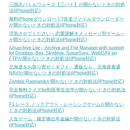
三国志バトルウォーズ【三バト】が開かないときの対処
法(iPhone対応)
無料iPhoneダウンロード?音楽ファイルダウンローダー
が開かないときの対処法(iPhone対応)
浮気させてください～恋愛謎解きメッセージ型ゲーム～
が開かないときの対処法(iPhone対応)
iUnarchive Lite – Archive and File Manager with support
for Dropbox, Box, Skydrive, SugarSync, WebDAV en
FTPが開かないときの対処法(iPhone対応)
北海道をお取り寄せ！ギフト・通販なら 北海道食通
NAVIが開かないときの対処法(iPhone対応)
Zombie Ragnarokが開かないときの対処法(iPhone対応)
完全無料クイズfor獣医寄生虫学が開かないときの対処法
(iPhone対応)
F1 レース ノックアウト – レーシングゲームが開かない
ときの対処法(iPhone対応)
人生ゲーム 確定拠出年金編が開かないときの対処法
(iPhone対応)