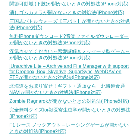
関節可動域 (下肢)が開かないときの対処法(iPhone対応)
消しゴムカメラが開かないときの対処法(iPhone対応)
三国志バトルウォーズ【三バト】が開かないときの対処
法(iPhone対応)
無料iPhoneダウンロード?音楽ファイルダウンローダー
が開かないときの対処法(iPhone対応)
浮気させてください～恋愛謎解きメッセージ型ゲーム～
が開かないときの対処法(iPhone対応)
iUnarchive Lite – Archive and File Manager with support
for Dropbox, Box, Skydrive, SugarSync, WebDAV en
FTPが開かないときの対処法(iPhone対応)
北海道をお取り寄せ！ギフト・通販なら 北海道食通
NAVIが開かないときの対処法(iPhone対応)
Zombie Ragnarokが開かないときの対処法(iPhone対応)
完全無料クイズfor獣医寄生虫学が開かないときの対処法
(iPhone対応)
F1 レース ノックアウト – レーシングゲームが開かない
ときの対処法(iPhone対応)