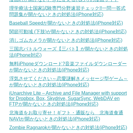
理学療法士国家試験専門分野速習チェック!!一問一答式
問題集が開かないときの対処法(iPhone対応)
Baseball Speedが開かないときの対処法(iPhone対応)
関節可動域 (下肢)が開かないときの対処法(iPhone対応)
消しゴムカメラが開かないときの対処法(iPhone対応)
三国志バトルウォーズ【三バト】が開かないときの対処
法(iPhone対応)
無料iPhoneダウンロード?音楽ファイルダウンローダー
が開かないときの対処法(iPhone対応)
浮気させてください～恋愛謎解きメッセージ型ゲーム～
が開かないときの対処法(iPhone対応)
iUnarchive Lite – Archive and File Manager with support
for Dropbox, Box, Skydrive, SugarSync, WebDAV en
FTPが開かないときの対処法(iPhone対応)
北海道をお取り寄せ！ギフト・通販なら 北海道食通
NAVIが開かないときの対処法(iPhone対応)
Zombie Ragnarokが開かないときの対処法(iPhone対応)