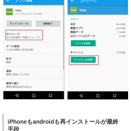
iPhoneもandroidも再インストールが最終
手段