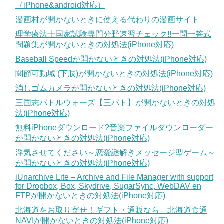
（iPhone&android対応）
漫画村が開かないときに使える代わりの漫画サイト
理学療法士国家試験専門分野速習チェック!!一問一答式
問題集が開かないときの対処法(iPhone対応)
Baseball Speedが開かないときの対処法(iPhone対応)
関節可動域 (下肢)が開かないときの対処法(iPhone対応)
消しゴムカメラが開かないときの対処法(iPhone対応)
三国志バトルウォーズ【三バト】が開かないときの対処
法(iPhone対応)
無料iPhoneダウンロード?音楽ファイルダウンローダー
が開かないときの対処法(iPhone対応)
浮気させてください～恋愛謎解きメッセージ型ゲーム～
が開かないときの対処法(iPhone対応)
iUnarchive Lite – Archive and File Manager with support
for Dropbox, Box, Skydrive, SugarSync, WebDAV en
FTPが開かないときの対処法(iPhone対応)
北海道をお取り寄せ！ギフト・通販なら 北海道食通
NAVIが開かないときの対処法(iPhone対応)