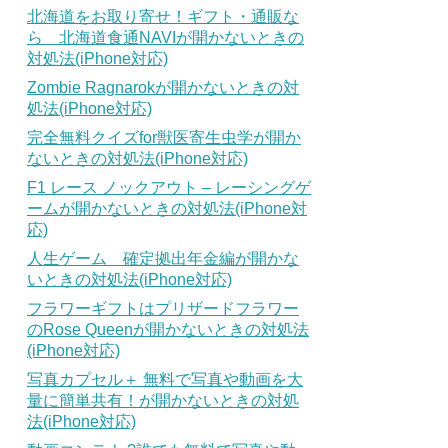
北海道をお取り寄せ！ギフト・通販な
ら 北海道食通NAVIが開かないときの
対処法(iPhone対応)
Zombie Ragnarokが開かないときの対
処法(iPhone対応)
完全無料クイズfor獣医寄生虫学が開か
ないときの対処法(iPhone対応)
F1 レース ノックアウト – レーシングゲ
ームが開かないときの対処法(iPhone対
応)
人生ゲーム 確定拠出年金編が開かな
いときの対処法(iPhone対応)
フラワーギフトはプリザードフラワー
のRose Queenが開かないときの対処法
(iPhone対応)
写真カプセル＋ 無料で写真や動画を大
量に簡単共有！が開かないときの対処
法(iPhone対応)