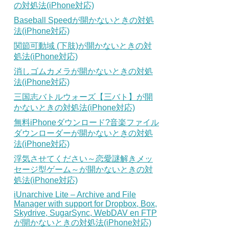
の対処法(iPhone対応)
Baseball Speedが開かないときの対処
法(iPhone対応)
関節可動域 (下肢)が開かないときの対
処法(iPhone対応)
消しゴムカメラが開かないときの対処
法(iPhone対応)
三国志バトルウォーズ【三バト】が開
かないときの対処法(iPhone対応)
無料iPhoneダウンロード?音楽ファイル
ダウンローダーが開かないときの対処
法(iPhone対応)
浮気させてください～恋愛謎解きメッ
セージ型ゲーム～が開かないときの対
処法(iPhone対応)
iUnarchive Lite – Archive and File
Manager with support for Dropbox, Box,
Skydrive, SugarSync, WebDAV en FTP
が開かないときの対処法(iPhone対応)