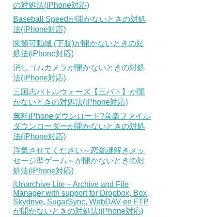
の対処法(iPhone対応)
Baseball Speedが開かないときの対処
法(iPhone対応)
関節可動域 (下肢)が開かないときの対
処法(iPhone対応)
消しゴムカメラが開かないときの対処
法(iPhone対応)
三国志バトルウォーズ【三バト】が開
かないときの対処法(iPhone対応)
無料iPhoneダウンロード?音楽ファイル
ダウンローダーが開かないときの対処
法(iPhone対応)
浮気させてください～恋愛謎解きメッ
セージ型ゲーム～が開かないときの対
処法(iPhone対応)
iUnarchive Lite – Archive and File
Manager with support for Dropbox, Box,
Skydrive, SugarSync, WebDAV en FTP
が開かないときの対処法(iPhone対応)