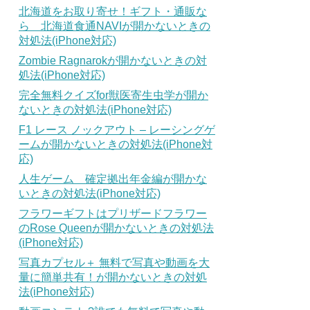
北海道をお取り寄せ！ギフト・通販な
ら 北海道食通NAVIが開かないときの
対処法(iPhone対応)
Zombie Ragnarokが開かないときの対
処法(iPhone対応)
完全無料クイズfor獣医寄生虫学が開か
ないときの対処法(iPhone対応)
F1 レース ノックアウト – レーシングゲ
ームが開かないときの対処法(iPhone対
応)
人生ゲーム 確定拠出年金編が開かな
いときの対処法(iPhone対応)
フラワーギフトはプリザードフラワー
のRose Queenが開かないときの対処法
(iPhone対応)
写真カプセル＋ 無料で写真や動画を大
量に簡単共有！が開かないときの対処
法(iPhone対応)