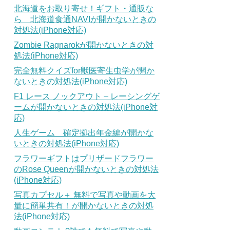
北海道をお取り寄せ！ギフト・通販な
ら 北海道食通NAVIが開かないときの
対処法(iPhone対応)
Zombie Ragnarokが開かないときの対
処法(iPhone対応)
完全無料クイズfor獣医寄生虫学が開か
ないときの対処法(iPhone対応)
F1 レース ノックアウト – レーシングゲ
ームが開かないときの対処法(iPhone対
応)
人生ゲーム 確定拠出年金編が開かな
いときの対処法(iPhone対応)
フラワーギフトはプリザードフラワー
のRose Queenが開かないときの対処法
(iPhone対応)
写真カプセル＋ 無料で写真や動画を大
量に簡単共有！が開かないときの対処
法(iPhone対応)