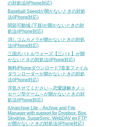
の対処法(iPhone対応)
Baseball Speedが開かないときの対処
法(iPhone対応)
関節可動域 (下肢)が開かないときの対
処法(iPhone対応)
消しゴムカメラが開かないときの対処
法(iPhone対応)
三国志バトルウォーズ【三バト】が開
かないときの対処法(iPhone対応)
無料iPhoneダウンロード?音楽ファイル
ダウンローダーが開かないときの対処
法(iPhone対応)
浮気させてください～恋愛謎解きメッ
セージ型ゲーム～が開かないときの対
処法(iPhone対応)
iUnarchive Lite – Archive and File
Manager with support for Dropbox, Box,
Skydrive, SugarSync, WebDAV en FTP
が開かないときの対処法(iPhone対応)