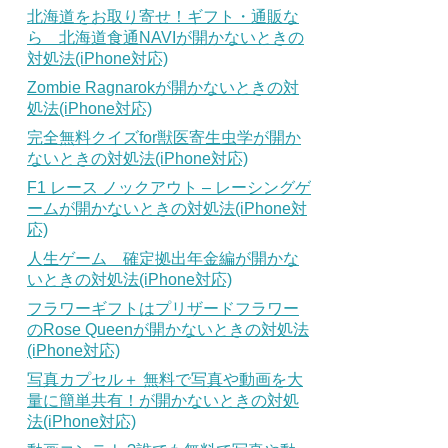
北海道をお取り寄せ！ギフト・通販な
ら 北海道食通NAVIが開かないときの
対処法(iPhone対応)
Zombie Ragnarokが開かないときの対
処法(iPhone対応)
完全無料クイズfor獣医寄生虫学が開か
ないときの対処法(iPhone対応)
F1 レース ノックアウト – レーシングゲ
ームが開かないときの対処法(iPhone対
応)
人生ゲーム 確定拠出年金編が開かな
いときの対処法(iPhone対応)
フラワーギフトはプリザードフラワー
のRose Queenが開かないときの対処法
(iPhone対応)
写真カプセル＋ 無料で写真や動画を大
量に簡単共有！が開かないときの対処
法(iPhone対応)