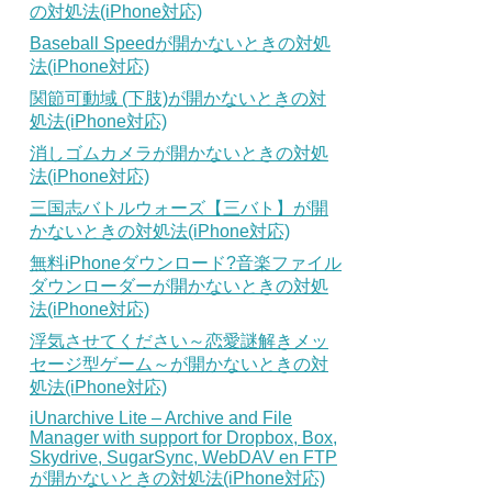
の対処法(iPhone対応)
Baseball Speedが開かないときの対処
法(iPhone対応)
関節可動域 (下肢)が開かないときの対
処法(iPhone対応)
消しゴムカメラが開かないときの対処
法(iPhone対応)
三国志バトルウォーズ【三バト】が開
かないときの対処法(iPhone対応)
無料iPhoneダウンロード?音楽ファイル
ダウンローダーが開かないときの対処
法(iPhone対応)
浮気させてください～恋愛謎解きメッ
セージ型ゲーム～が開かないときの対
処法(iPhone対応)
iUnarchive Lite – Archive and File
Manager with support for Dropbox, Box,
Skydrive, SugarSync, WebDAV en FTP
が開かないときの対処法(iPhone対応)