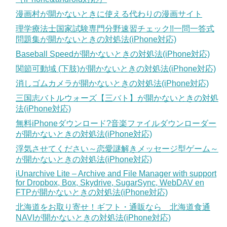
漫画村が開かないときに使える代わりの漫画サイト
理学療法士国家試験専門分野速習チェック!!一問一答式
問題集が開かないときの対処法(iPhone対応)
Baseball Speedが開かないときの対処法(iPhone対応)
関節可動域 (下肢)が開かないときの対処法(iPhone対応)
消しゴムカメラが開かないときの対処法(iPhone対応)
三国志バトルウォーズ【三バト】が開かないときの対処
法(iPhone対応)
無料iPhoneダウンロード?音楽ファイルダウンローダー
が開かないときの対処法(iPhone対応)
浮気させてください～恋愛謎解きメッセージ型ゲーム～
が開かないときの対処法(iPhone対応)
iUnarchive Lite – Archive and File Manager with support
for Dropbox, Box, Skydrive, SugarSync, WebDAV en
FTPが開かないときの対処法(iPhone対応)
北海道をお取り寄せ！ギフト・通販なら 北海道食通
NAVIが開かないときの対処法(iPhone対応)