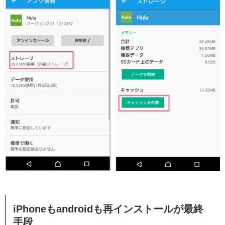
iPhoneもandroidも再インストールが最終
手段