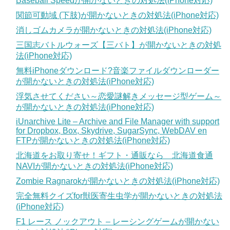
Baseball Speedが開かないときの対処法(iPhone対応)
関節可動域 (下肢)が開かないときの対処法(iPhone対応)
消しゴムカメラが開かないときの対処法(iPhone対応)
三国志バトルウォーズ【三バト】が開かないときの対処
法(iPhone対応)
無料iPhoneダウンロード?音楽ファイルダウンローダー
が開かないときの対処法(iPhone対応)
浮気させてください～恋愛謎解きメッセージ型ゲーム～
が開かないときの対処法(iPhone対応)
iUnarchive Lite – Archive and File Manager with support
for Dropbox, Box, Skydrive, SugarSync, WebDAV en
FTPが開かないときの対処法(iPhone対応)
北海道をお取り寄せ！ギフト・通販なら 北海道食通
NAVIが開かないときの対処法(iPhone対応)
Zombie Ragnarokが開かないときの対処法(iPhone対応)
完全無料クイズfor獣医寄生虫学が開かないときの対処法
(iPhone対応)
F1 レース ノックアウト – レーシングゲームが開かない