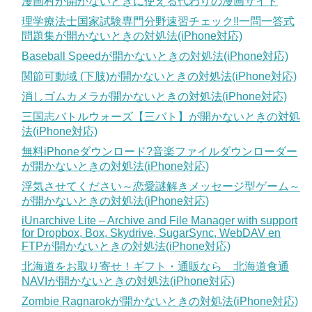
漫画村が開かないときに使える代わりの漫画サイト
理学療法士国家試験専門分野速習チェック!!一問一答式
問題集が開かないときの対処法(iPhone対応)
Baseball Speedが開かないときの対処法(iPhone対応)
関節可動域 (下肢)が開かないときの対処法(iPhone対応)
消しゴムカメラが開かないときの対処法(iPhone対応)
三国志バトルウォーズ【三バト】が開かないときの対処
法(iPhone対応)
無料iPhoneダウンロード?音楽ファイルダウンローダー
が開かないときの対処法(iPhone対応)
浮気させてください～恋愛謎解きメッセージ型ゲーム～
が開かないときの対処法(iPhone対応)
iUnarchive Lite – Archive and File Manager with support
for Dropbox, Box, Skydrive, SugarSync, WebDAV en
FTPが開かないときの対処法(iPhone対応)
北海道をお取り寄せ！ギフト・通販なら 北海道食通
NAVIが開かないときの対処法(iPhone対応)
Zombie Ragnarokが開かないときの対処法(iPhone対応)