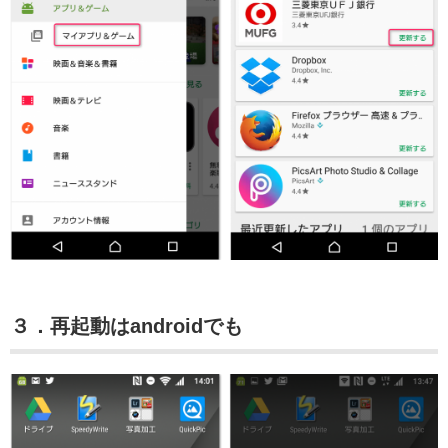
３．再起動はandroidでも