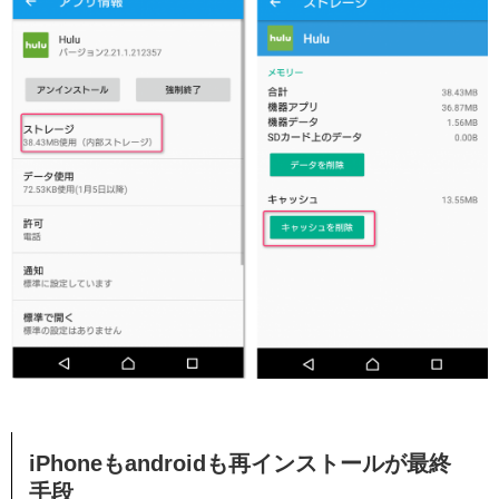
iPhoneもandroidも再インストールが最終
手段