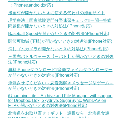
（iPhone&android対応）
漫画村が開かないときに使える代わりの漫画サイト
理学療法士国家試験専門分野速習チェック!!一問一答式
問題集が開かないときの対処法(iPhone対応)
Baseball Speedが開かないときの対処法(iPhone対応)
関節可動域 (下肢)が開かないときの対処法(iPhone対応)
消しゴムカメラが開かないときの対処法(iPhone対応)
三国志バトルウォーズ【三バト】が開かないときの対処
法(iPhone対応)
無料iPhoneダウンロード?音楽ファイルダウンローダー
が開かないときの対処法(iPhone対応)
浮気させてください～恋愛謎解きメッセージ型ゲーム～
が開かないときの対処法(iPhone対応)
iUnarchive Lite – Archive and File Manager with support
for Dropbox, Box, Skydrive, SugarSync, WebDAV en
FTPが開かないときの対処法(iPhone対応)
北海道をお取り寄せ！ギフト・通販なら 北海道食通