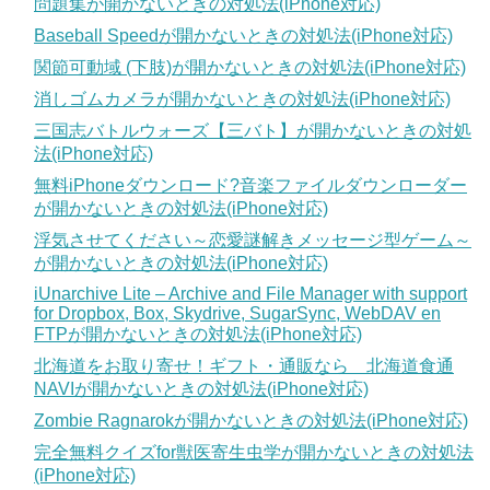
問題集が開かないときの対処法(iPhone対応)
Baseball Speedが開かないときの対処法(iPhone対応)
関節可動域 (下肢)が開かないときの対処法(iPhone対応)
消しゴムカメラが開かないときの対処法(iPhone対応)
三国志バトルウォーズ【三バト】が開かないときの対処
法(iPhone対応)
無料iPhoneダウンロード?音楽ファイルダウンローダー
が開かないときの対処法(iPhone対応)
浮気させてください～恋愛謎解きメッセージ型ゲーム～
が開かないときの対処法(iPhone対応)
iUnarchive Lite – Archive and File Manager with support
for Dropbox, Box, Skydrive, SugarSync, WebDAV en
FTPが開かないときの対処法(iPhone対応)
北海道をお取り寄せ！ギフト・通販なら 北海道食通
NAVIが開かないときの対処法(iPhone対応)
Zombie Ragnarokが開かないときの対処法(iPhone対応)
完全無料クイズfor獣医寄生虫学が開かないときの対処法
(iPhone対応)