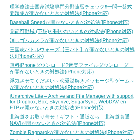
理学療法士国家試験専門分野速習チェック!!一問一答式
問題集が開かないときの対処法(iPhone対応)
Baseball Speedが開かないときの対処法(iPhone対応)
関節可動域 (下肢)が開かないときの対処法(iPhone対応)
消しゴムカメラが開かないときの対処法(iPhone対応)
三国志バトルウォーズ【三バト】が開かないときの対処
法(iPhone対応)
無料iPhoneダウンロード?音楽ファイルダウンローダー
が開かないときの対処法(iPhone対応)
浮気させてください～恋愛謎解きメッセージ型ゲーム～
が開かないときの対処法(iPhone対応)
iUnarchive Lite – Archive and File Manager with support
for Dropbox, Box, Skydrive, SugarSync, WebDAV en
FTPが開かないときの対処法(iPhone対応)
北海道をお取り寄せ！ギフト・通販なら 北海道食通
NAVIが開かないときの対処法(iPhone対応)
Zombie Ragnarokが開かないときの対処法(iPhone対応)