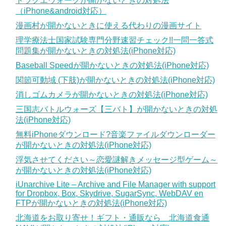
ドラクエウォークが開かないときの対処法
（iPhone&android対応）
漫画村が開かないときに使える代わりの漫画サイト
理学療法士国家試験専門分野速習チェック!!一問一答式
問題集が開かないときの対処法(iPhone対応)
Baseball Speedが開かないときの対処法(iPhone対応)
関節可動域 (下肢)が開かないときの対処法(iPhone対応)
消しゴムカメラが開かないときの対処法(iPhone対応)
三国志バトルウォーズ【三バト】が開かないときの対処
法(iPhone対応)
無料iPhoneダウンロード?音楽ファイルダウンローダー
が開かないときの対処法(iPhone対応)
浮気させてください～恋愛謎解きメッセージ型ゲーム～
が開かないときの対処法(iPhone対応)
iUnarchive Lite – Archive and File Manager with support
for Dropbox, Box, Skydrive, SugarSync, WebDAV en
FTPが開かないときの対処法(iPhone対応)
北海道をお取り寄せ！ギフト・通販なら 北海道食通