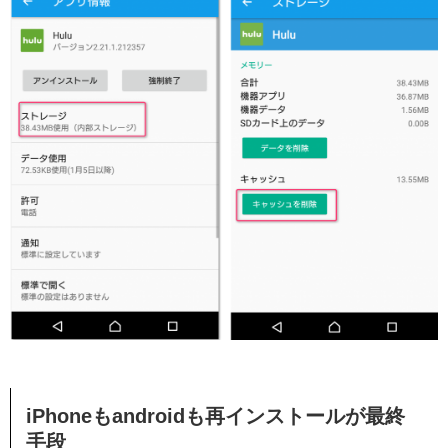
iPhoneもandroidも再インストールが最終
手段