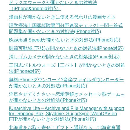
ドラクエウォークが開かないときの対処法
（iPhone&android対応）
漫画村が開かないときに使える代わりの漫画サイト
理学療法士国家試験専門分野速習チェック!!一問一答式
問題集が開かないときの対処法(iPhone対応)
Baseball Speedが開かないときの対処法(iPhone対応)
関節可動域 (下肢)が開かないときの対処法(iPhone対応)
消しゴムカメラが開かないときの対処法(iPhone対応)
三国志バトルウォーズ【三バト】が開かないときの対処
法(iPhone対応)
無料iPhoneダウンロード?音楽ファイルダウンローダー
が開かないときの対処法(iPhone対応)
浮気させてください～恋愛謎解きメッセージ型ゲーム～
が開かないときの対処法(iPhone対応)
iUnarchive Lite – Archive and File Manager with support
for Dropbox, Box, Skydrive, SugarSync, WebDAV en
FTPが開かないときの対処法(iPhone対応)
北海道をお取り寄せ！ギフト・通販なら 北海道食通