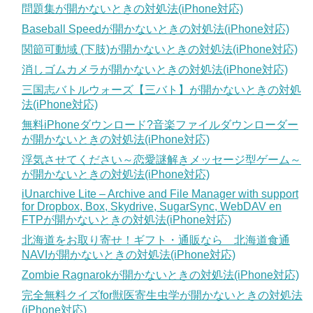
問題集が開かないときの対処法(iPhone対応)
Baseball Speedが開かないときの対処法(iPhone対応)
関節可動域 (下肢)が開かないときの対処法(iPhone対応)
消しゴムカメラが開かないときの対処法(iPhone対応)
三国志バトルウォーズ【三バト】が開かないときの対処
法(iPhone対応)
無料iPhoneダウンロード?音楽ファイルダウンローダー
が開かないときの対処法(iPhone対応)
浮気させてください～恋愛謎解きメッセージ型ゲーム～
が開かないときの対処法(iPhone対応)
iUnarchive Lite – Archive and File Manager with support
for Dropbox, Box, Skydrive, SugarSync, WebDAV en
FTPが開かないときの対処法(iPhone対応)
北海道をお取り寄せ！ギフト・通販なら 北海道食通
NAVIが開かないときの対処法(iPhone対応)
Zombie Ragnarokが開かないときの対処法(iPhone対応)
完全無料クイズfor獣医寄生虫学が開かないときの対処法
(iPhone対応)