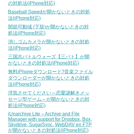
の対処法(iPhone対応)
Baseball Speedが開かないときの対処
法(iPhone対応)
関節可動域 (下肢)が開かないときの対
処法(iPhone対応)
消しゴムカメラが開かないときの対処
法(iPhone対応)
三国志バトルウォーズ【三バト】が開
かないときの対処法(iPhone対応)
無料iPhoneダウンロード?音楽ファイル
ダウンローダーが開かないときの対処
法(iPhone対応)
浮気させてください～恋愛謎解きメッ
セージ型ゲーム～が開かないときの対
処法(iPhone対応)
iUnarchive Lite – Archive and File
Manager with support for Dropbox, Box,
Skydrive, SugarSync, WebDAV en FTP
が開かないときの対処法(iPhone対応)