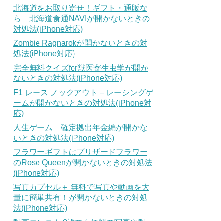
北海道をお取り寄せ！ギフト・通販な
ら 北海道食通NAVIが開かないときの
対処法(iPhone対応)
Zombie Ragnarokが開かないときの対
処法(iPhone対応)
完全無料クイズfor獣医寄生虫学が開か
ないときの対処法(iPhone対応)
F1 レース ノックアウト – レーシングゲ
ームが開かないときの対処法(iPhone対
応)
人生ゲーム 確定拠出年金編が開かな
いときの対処法(iPhone対応)
フラワーギフトはプリザードフラワー
のRose Queenが開かないときの対処法
(iPhone対応)
写真カプセル＋ 無料で写真や動画を大
量に簡単共有！が開かないときの対処
法(iPhone対応)