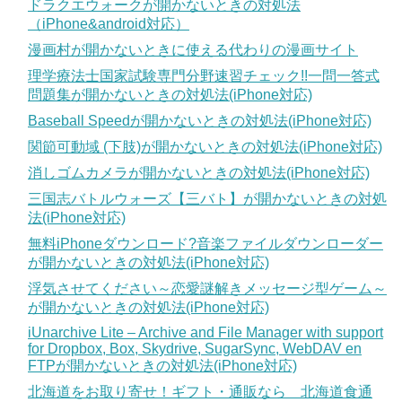
ドラクエウォークが開かないときの対処法
（iPhone&android対応）
漫画村が開かないときに使える代わりの漫画サイト
理学療法士国家試験専門分野速習チェック!!一問一答式
問題集が開かないときの対処法(iPhone対応)
Baseball Speedが開かないときの対処法(iPhone対応)
関節可動域 (下肢)が開かないときの対処法(iPhone対応)
消しゴムカメラが開かないときの対処法(iPhone対応)
三国志バトルウォーズ【三バト】が開かないときの対処
法(iPhone対応)
無料iPhoneダウンロード?音楽ファイルダウンローダー
が開かないときの対処法(iPhone対応)
浮気させてください～恋愛謎解きメッセージ型ゲーム～
が開かないときの対処法(iPhone対応)
iUnarchive Lite – Archive and File Manager with support
for Dropbox, Box, Skydrive, SugarSync, WebDAV en
FTPが開かないときの対処法(iPhone対応)
北海道をお取り寄せ！ギフト・通販なら 北海道食通