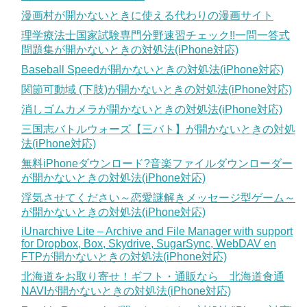
漫画村が開かないときに使える代わりの漫画サイト
理学療法士国家試験専門分野速習チェック!!一問一答式
問題集が開かないときの対処法(iPhone対応)
Baseball Speedが開かないときの対処法(iPhone対応)
関節可動域 (下肢)が開かないときの対処法(iPhone対応)
消しゴムカメラが開かないときの対処法(iPhone対応)
三国志バトルウォーズ【三バト】が開かないときの対処
法(iPhone対応)
無料iPhoneダウンロード?音楽ファイルダウンローダー
が開かないときの対処法(iPhone対応)
浮気させてください～恋愛謎解きメッセージ型ゲーム～
が開かないときの対処法(iPhone対応)
iUnarchive Lite – Archive and File Manager with support
for Dropbox, Box, Skydrive, SugarSync, WebDAV en
FTPが開かないときの対処法(iPhone対応)
北海道をお取り寄せ！ギフト・通販なら 北海道食通
NAVIが開かないときの対処法(iPhone対応)